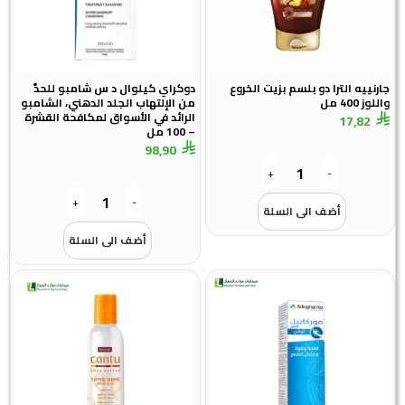
جارنييه الترا دو بلسم بزيت الخروع
دوكراي كيلوال د س شامبو للحدّ
واللوز 400 مل
من الإلتهاب الجلد الدهني، الشامبو
الرائد في الأسواق لمكافحة القشرة
17,82
– 100 مل
98,90
+
-
+
-
أضف الى السلة
أضف الى السلة