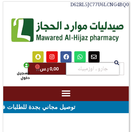
D62RL5JC77U6LCNG4BQ0
0
0,00
ر.س
تسجيل
دخول
توصيل مجاني بجدة للطلبات فوق قيمه ال ١٠٠ ريال - شحن مجاني لقيمه اكثر من ٢٩٩ ر