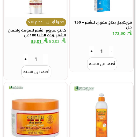
حصرياً أونلاين - خصم 30%
فوركابيل بخاخ مقوي للشعر – 150
مل
كانتو سيروم الشعر لنعومة ولمعان
172,50
الشعر بزبدة الشيا 180مل
35,01
50,02
+
-
+
-
أضف الى السلة
أضف الى السلة