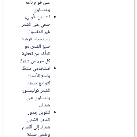
على قوام ناعم
ومتساوي.
للتلوين الأولي،
ضعي على الشعر
غير المغسول
باستخدام فرشاة
صبغ الشعر، مع
التأكد من تغطية
كل جزء من شعرك
استخدمي مشطًا
واسع الأسنان
لتوزيع صبغة
الشعر كوليستون
بالتساوي على
شعرك.
لتلوين جذور
الشعر، قسّمي
شعرك إلى أقسام
وضعي صبغة