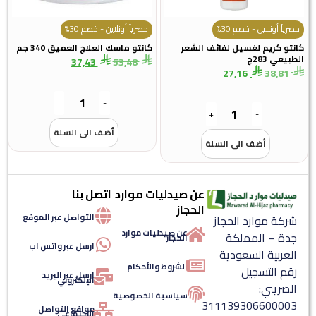
حصرياً أونلاين - خصم 30%
حصرياً أونلاين - خصم 30%
كانتو كريم لغسيل لفائف الشعر
كانتو ماسك العلاج العميق 340 جم
الطبيعي 283ج
37,43
53,48
27,16
38,81
+
-
+
-
أضف الى السلة
أضف الى السلة
عن صيدليات موارد
اتصل بنا
الحجاز
التواصل عبر الموقع
شركة موارد الحجاز
عن صيدليات موارد
جدة – المملكة
الحجاز
ارسل عبر واتس اب
العربية السعودية
الشروط والأحكام
رقم التسجيل
ارسل عبر البريد
الإلكتروني
الضريبي:
سياسية الخصوصية
311139306600003
مواقع التواصل
الإجتماعي