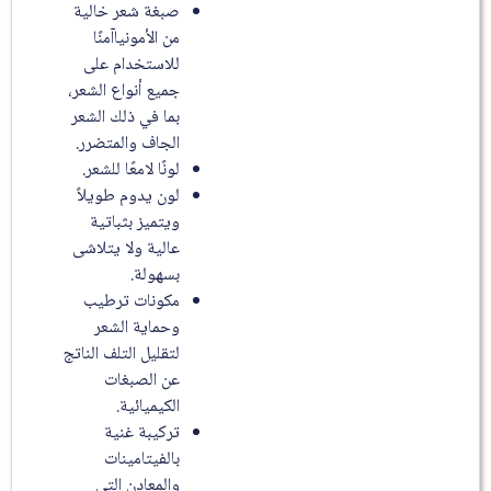
صبغة شعر خالية
من الأمونياآمنًا
للاستخدام على
جميع أنواع الشعر،
بما في ذلك الشعر
الجاف والمتضرر.
لونًا لامعًا للشعر.
لون يدوم طويلاً
ويتميز بثباتية
عالية ولا يتلاشى
بسهولة.
مكونات ترطيب
وحماية الشعر
لتقليل التلف الناتج
عن الصبغات
الكيميائية.
تركيبة غنية
بالفيتامينات
والمعادن التي