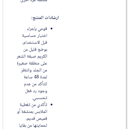
شطفه مرة أخرى.
ارشادات المنتج:
قومي بإجراء
اختبار حساسية
قبل الاستخدام،
بوضع قليل من
الكريم صبغة الشعر
على منطقة صغيرة
من الجلد وانتظر
لمدة 48 ساعة
للتأكد من عدم
وجود رد فعل
تحسسي.
تأكدي من تغطية
الملابس بمنشفة أو
قميص قديم،
لحمايتها من بقايا