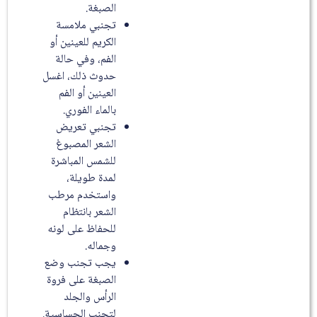
الصبغة.
تجنبي ملامسة
الكريم للعينين أو
الفم، وفي حالة
حدوث ذلك، اغسل
العينين أو الفم
بالماء الفوري.
تجنبي تعريض
الشعر المصبوغ
للشمس المباشرة
لمدة طويلة،
واستخدم مرطب
الشعر بانتظام
للحفاظ على لونه
وجماله.
يجب تجنب وضع
الصبغة على فروة
الرأس والجلد
لتجنب الحساسية.