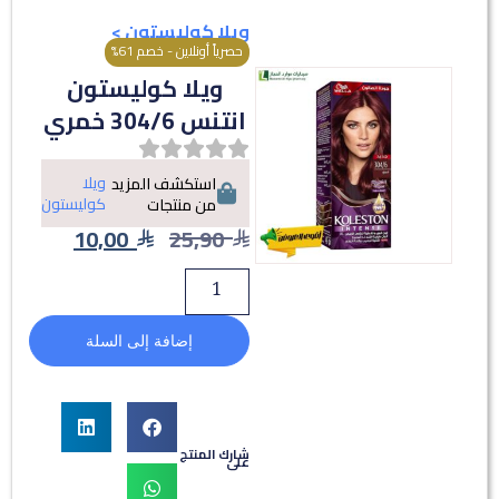
ويلا كوليستون
>
حصرياً أونلاين - خصم 61%
ويلا كوليستون
انتنس 304/6 خمري
ويلا
استكشف المزيد
كوليستون
من منتجات
10,00
25,90
إضافة إلى السلة
شارك المنتج
على