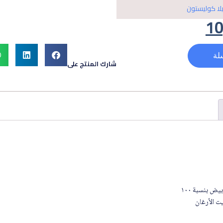
لا كوليستون
10
لة
شارك المنتج على
ض بنسبة ١٠٠
ت الأرغان