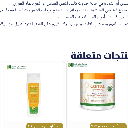
نين أو الفم، وفي حالة حدوث ذلك، اغسل العينين أو الفم بالماء الفوري.
بوغ للشمس المباشرة لمدة طويلة، واستخدم مرطب الشعر بانتظام للحفاظ على 
لى فروة الرأس والجلد لتجنب الحساسية.
خدام الموجودة على العلبة، وتجنب ترك الكريم على الشعر لفترة أطول من الوقت
تجات متعلقة
حصرياً أونلاين - خصم 30%
حصرياً أونلاين - خصم 30%