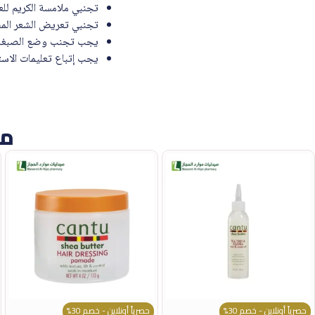
تجنبي ملامسة الكريم للعي
تجنبي تعريض الشعر المص
يجب تجنب وضع الصبغة ع
يجب إتباع تعليمات الاست
من
حصرياً أونلاين - خصم 30%
حصرياً أونلاين - خصم 30%