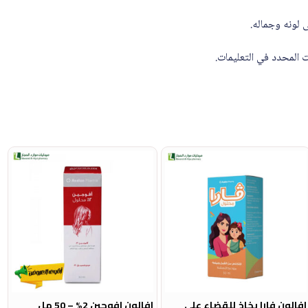
لونه وجماله.
 المحدد في التعليمات.
افالون فارا بخاخ للقضاء على
افالون افوجين 2% – 50 مل