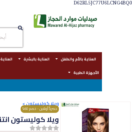
D62RL5JC77U6LCNG4BQ0
العناية بالأم والطفل
العناية بالبشرة
العناية
الأجهزة الطبية
توصيل مجاني بجدة للطلبات ف
ويلا كوليستون
>
حصرياً أونلاين - خصم 60%
ويلا كوليستون انتنس 305/0 بني