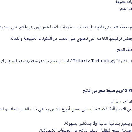
 الشعر
توفر تغطية متساوية ودائمة للشعر بلون بني فاتح غني ومشرق
ضل تركيبتها الخاصة التي تحتوي على العديد من المكونات الطبيعية والفعالة.
تلف الشعر.
يوجد بداخلها المنتجات النشطة، مثل تقنية “Triluxiv Technology”، لضمان حماية الشعر و
 الاستخدام.
 الأمونياآمنًا للاستخدام على جميع أنواع الشعر، بما في ذلك الشعر الجاف والم
يتميز بثباتية عالية ولا يتلاشى بسهولة.
ية الشعر لتقليل التلف الناتج عن الصبغات الكيميائية.