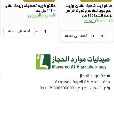
كانتو زيت شجرة الشاي وزيت
كانتو كريم تصفيف بزبدة الشيا
الجوجوبا للشعر وفروة الرأس
– 113مل جم
بزبدة الشيا 180مل
22,94
32,78
26,50
37,95
-
+
أضف الى السلة
-
+
أضف الى السلة
شركة موارد الحجاز
جدة – المملكة العربية السعودية
رقم التسجيل الضريبي: 311139306600003