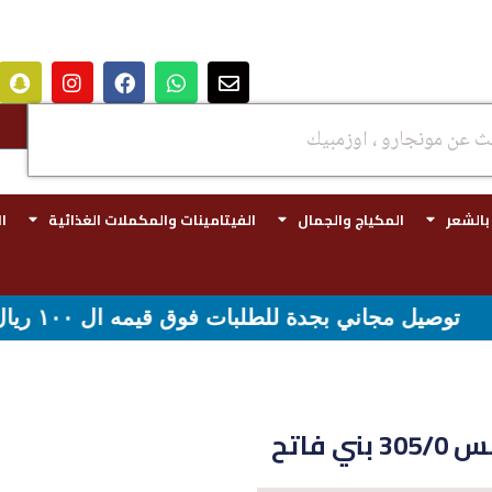
 بالشعر
المكياج والجمال
الفيتامينات والمكملات الغذائية
ا
وق قيمه ال ١٠٠ ريال - شحن مجاني لقيمه اكثر من ٢٩٩ ريال
 فاتح