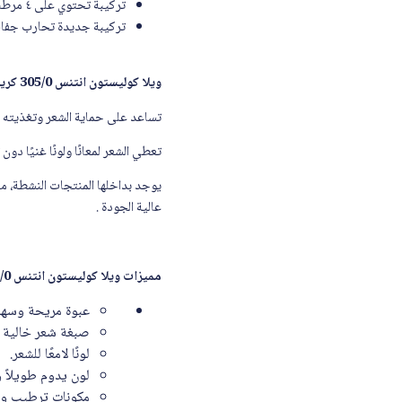
تركيبة تحتوي على ٤ مرطبات عميقة
تركيبة جديدة تحارب جفاف
ويلا كوليستون انتنس 305/0 كريم صبغة شعر بني فاتح
تساعد على حماية الشعر وتغذيته بف
تعطي الشعر لمعانًا ولونًا غنيًا دون 
عالية الجودة .
مميزات ويلا كوليستون انتنس 305/0 كريم صبغة شعر بني فاتح
عبوة مريحة وسهلة
صبغة شعر خالية من
لونًا لامعًا للشعر.
لون يدوم طويلاً و
مكونات ترطيب وحما