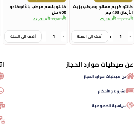
كانتو كريم معالج ومرطب بزيت
كانتو بلسم مرطب بالأفوكادو
الأرغان 453 جم
400 مل
27,70
25,36
39,68
36,23
-
+
أضف الى السلة
-
+
أضف الى السلة
عن صيدليات موارد الحجاز
ات
عن صيدليات موارد الحجاز
الشروط والأحكام
سياسية الخصوصية