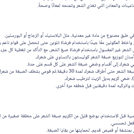
تامينات والمعادن التي تغذي الشعر وتمنحه لمعانًا وصحةً.
 طبق مصنوع من مادة غير معدنية، مثل البلاستيك أو الزجاج أو البورسلين.
واخلط المكونين معًا جيدًا باستخدام فرشاة تلوين حتى تحصل على قوام ناعم 
ى الشعر غير المغسول باستخدام فرشاة صبغ الشعر، مع التأكد من تغطية كل جزء
سنان لتوزيع صبغة الشعر كوليستون بالتساوي على شعرك.
مي شعرك إلى أقسام وضعي صبغة الشعر على كل قسم على حدة.
بعد 20 دقيقة، مشطي صبغة الشعر حتى أطراف شعرك لمدة 30 دقيقة.ثم قومي 
، ضعي كريم بديل الزيت لترطيب شعرك.
واتركيه لمدة دقيقتين قبل شطفه مرة أخرى.
 فعل تحسسي.
بمنشفة أو قميص قديم، لحمايتها من بقايا الصبغة.