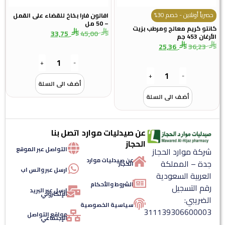
حصرياً أونلاين - خصم 30%
افالون فارا بخاخ للقضاء على القمل
– 50 مل
كانتو كريم معالج ومرطب بزيت
33,75
45,00
الأرغان 453 جم
25,36
36,23
+
-
+
-
أضف الى السلة
أضف الى السلة
عن صيدليات موارد
اتصل بنا
الحجاز
التواصل عبر الموقع
شركة موارد الحجاز
عن صيدليات موارد
جدة – المملكة
الحجاز
ارسل عبر واتس اب
العربية السعودية
الشروط والأحكام
رقم التسجيل
ارسل عبر البريد
الإلكتروني
الضريبي:
سياسية الخصوصية
311139306600003
مواقع التواصل
الإجتماعي