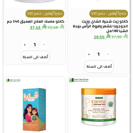
حصرياً أونلاين - خصم 30%
حصرياً أونلاين - خصم 30%
كانتو زيت شجرة الشاي وزيت
كانتو ماسك العلاج العميق 340 جم
الجوجوبا للشعر وفروة الرأس بزبدة
37,43
53,48
الشيا 180مل
26,50
37,95
+
-
+
-
أضف الى السلة
أضف الى السلة