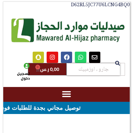
D62RL5JC77U6LCNG4BQ0
0
0,00
ر.س
تسجيل
دخول
توصيل مجاني بجدة للطلبات فوق قيمه ال ١٠٠ ريال - شحن مجاني لقيمه اكثر من ٢٩٩ ريال