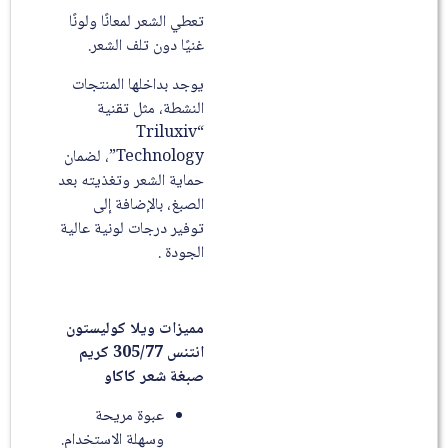
تعطي الشعر لمعانًا ولونًا
غنيًا دون تلف الشعر.
يوجد بداخلها المنتجات
النشطة، مثل تقنية
“Triluxiv
Technology”، لضمان
حماية الشعر وتغذيته بعد
الصبغ، بالإضافة إلى
توفير درجات لونية عالية
الجودة .
مميزات ويلا كوليستون
انتنس 305/77 كريم
صبغة شعر كاكاو
عبوة مريحة
وسهلة الاستخدام.