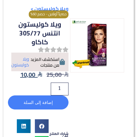
ويلا كوليستون
>
حصرياً أونلاين - خصم 60%
ويلا كوليستون
انتنس 305/77
كاكاو
ويلا
استكشف المزيد
كوليستون
من منتجات
10,00
25,00
إضافة إلى السلة
شارك المنتج
على