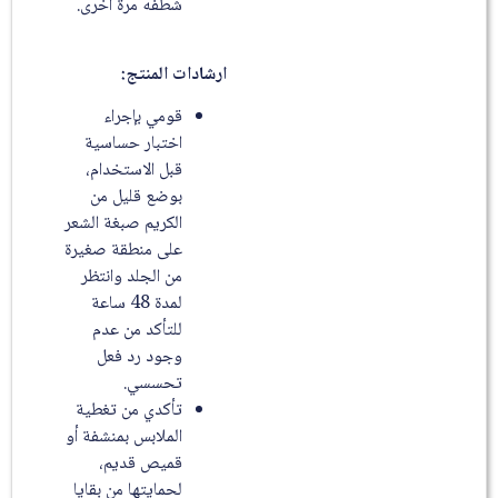
شطفه مرة أخرى.
ارشادات المنتج:
قومي بإجراء
اختبار حساسية
قبل الاستخدام،
بوضع قليل من
الكريم صبغة الشعر
على منطقة صغيرة
من الجلد وانتظر
لمدة 48 ساعة
للتأكد من عدم
وجود رد فعل
تحسسي.
تأكدي من تغطية
الملابس بمنشفة أو
قميص قديم،
لحمايتها من بقايا