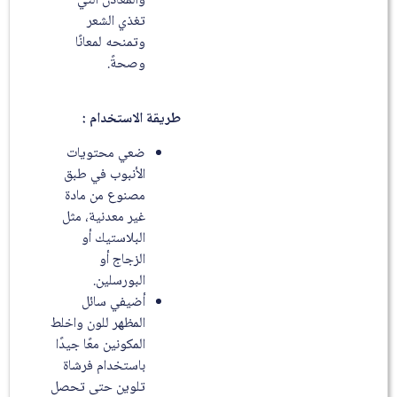
والمعادن التي
تغذي الشعر
وتمنحه لمعانًا
وصحةً.
طريقة الاستخدام :
ضعي محتويات
الأنبوب في طبق
مصنوع من مادة
غير معدنية، مثل
البلاستيك أو
الزجاج أو
البورسلين.
أضيفي سائل
المظهر للون واخلط
المكونين معًا جيدًا
باستخدام فرشاة
تلوين حتى تحصل