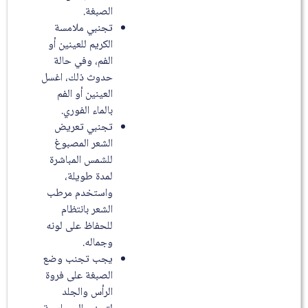
الصبغة.
تجنبي ملامسة
الكريم للعينين أو
الفم، وفي حالة
حدوث ذلك، اغسل
العينين أو الفم
بالماء الفوري.
تجنبي تعريض
الشعر المصبوغ
للشمس المباشرة
لمدة طويلة،
واستخدم مرطب
الشعر بانتظام
للحفاظ على لونه
وجماله.
يجب تجنب وضع
الصبغة على فروة
الرأس والجلد