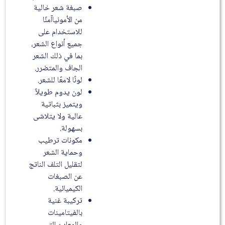
صبغة شعر خالية
من الأمونياآمنًا
للاستخدام على
جميع أنواع الشعر،
بما في ذلك الشعر
الجاف والمتضرر.
لونًا لامعًا للشعر.
لون يدوم طويلاً
ويتميز بثباتية
عالية ولا يتلاشى
بسهولة.
مكونات ترطيب
وحماية الشعر
لتقليل التلف الناتج
عن الصبغات
الكيميائية.
تركيبة غنية
بالفيتامينات