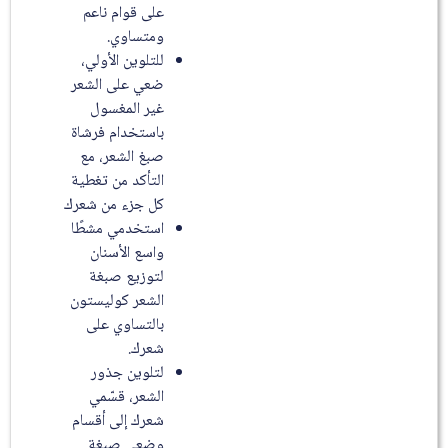
على قوام ناعم
ومتساوي.
للتلوين الأولي،
ضعي على الشعر
غير المغسول
باستخدام فرشاة
صبغ الشعر، مع
التأكد من تغطية
كل جزء من شعرك
استخدمي مشطًا
واسع الأسنان
لتوزيع صبغة
الشعر كوليستون
بالتساوي على
شعرك.
لتلوين جذور
الشعر، قسّمي
شعرك إلى أقسام
وضعي صبغة