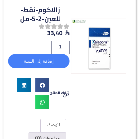
زالاكوم-نقط-
للعين-2-5-مل
33,40
إضافة إلى السلة
شارك المنتج
على
الوصف
مراجعات (0)