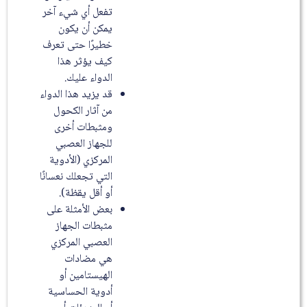
تفعل أي شيء آخر
يمكن أن يكون
خطيرًا حتى تعرف
كيف يؤثر هذا
الدواء عليك.
قد يزيد هذا الدواء
من آثار الكحول
ومثبطات أخرى
للجهاز العصبي
المركزي (الأدوية
التي تجعلك نعسانًا
أو أقل يقظة).
بعض الأمثلة على
مثبطات الجهاز
العصبي المركزي
هي مضادات
الهيستامين أو
أدوية الحساسية