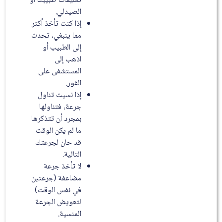
تعليمات طبيبك أو
الصيدلي.
إذا كنت تأخذ أكثر
مما ينبغي، تحدث
إلى الطبيب أو
اذهب إلى
المستشفى على
الفور.
إذا نسيت تناول
جرعة، فتناولها
بمجرد أن تتذكرها
ما لم يكن الوقت
قد حان لجرعتك
التالية.
لا تأخذ جرعة
مضاعفة (جرعتين
في نفس الوقت)
لتعويض الجرعة
المنسية.