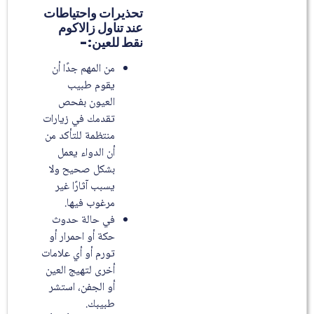
تحذيرات واحتياطات
عند تناول زالاكوم
نقط للعين:-
من المهم جدًا أن
يقوم طبيب
العيون بفحص
تقدمك في زيارات
منتظمة للتأكد من
أن الدواء يعمل
بشكل صحيح ولا
يسبب آثارًا غير
مرغوب فيها.
في حالة حدوث
حكة أو احمرار أو
تورم أو أي علامات
أخرى لتهيج العين
أو الجفن، استشر
طبيبك.