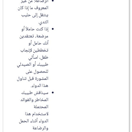
الرضاعة: من غير
المعروف ما إذا كان
ينتقل إلى حليب
الثدي.
إذا كنت حاملاً أو
مرضعة، تعتقدين
أنك حامل أو
تخططين لإنجاب
طفل، اسألي
طبيبك أو الصيدلي
للحصول على
المشورة قبل تناول
هذا الدواء.
سيناقش طبيبك
المخاطر والفوائد
المحتملة
لاستخدام هذا
الدواء أثناء الحمل
والرضاعة