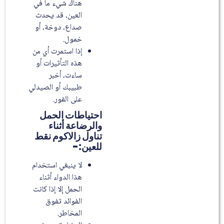
هناك شيء ما في
العين، قد يحدث
صداع، دوخة، أو
خمول.
إذا استمرت أي من
هذه التأثيرات أو
ساءت، أخبر
طبيبك أو الصيدلي
على الفور.
احتياطات الحمل
والرضاعة أثناء
تناول زالاكوم نقط
للعين:-
لا ينبغي استخدام
هذا الدواء أثناء
الحمل إلا إذا كانت
الفوائد تفوق
المخاطر.