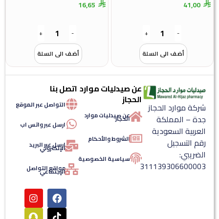
16,65
41,00
+
-
+
-
أضف الى السلة
أضف الى السلة
عن صيدليات موارد
اتصل بنا
الحجاز
التواصل عبر الموقع
شركة موارد الحجاز
عن صيدليات موارد
جدة – المملكة
الحجاز
ارسل عبر واتس اب
العربية السعودية
الشروط والأحكام
رقم التسجيل
ارسل عبر البريد
الإلكتروني
الضريبي:
سياسية الخصوصية
311139306600003
مواقع التواصل
الإجتماعي