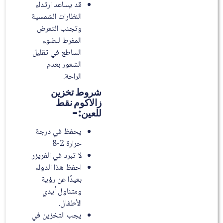
قد يساعد ارتداء
النظارات الشمسية
وتجنب التعرض
المفرط للضوء
الساطع في تقليل
الشعور بعدم
الراحة.
شروط تخزين
زالاكوم نقط
للعين:-
يحفظ في درجة
حرارة 2-8
لا تبرد في الفريزر
احفظ هذا الدواء
بعيدًا عن رؤية
ومتناول أيدي
الأطفال.
يجب التخزين في