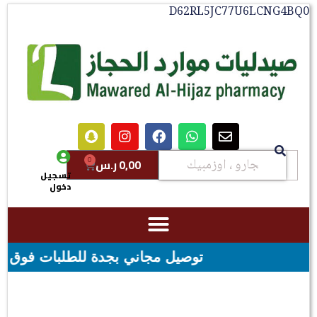
D62RL5JC77U6LCNG4BQ0
0
0,00
ر.س
تسجيل
دخول
توصيل مجاني بجدة للطلبات فوق قيمه ال ١٠٠ ريال - شحن مجاني لقيمه اكثر من ٢٩٩ ريال