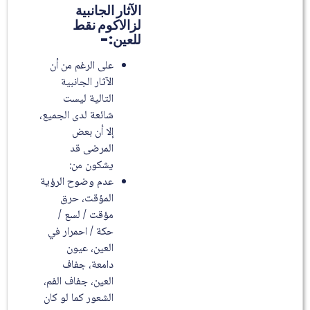
الآثار الجانبية
لزالاكوم نقط
للعين:-
على الرغم من أن
الآثار الجانبية
التالية ليست
شائعة لدى الجميع،
إلا أن بعض
المرضى قد
يشكون من:
عدم وضوح الرؤية
المؤقت، حرق
مؤقت / لسع /
حكة / احمرار في
العين، عيون
دامعة، جفاف
العين، جفاف الفم،
الشعور كما لو كان