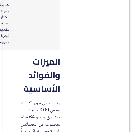
حديثة
ومواد
مختارة
بعناية
لتقديم
تجربة آمنة
ومريحة.
الميزات
والفوائد
الأساسية
يتميز بيبى جوي كيلوت
مقاس (6) كبير جدا –
صندوق جامبو 64 قطعة
بمجموعة من الخصائص
التي تجعله خيارًا مفضلًا