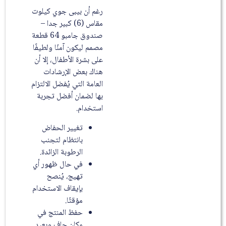
رغم أن بيبى جوي كيلوت
مقاس (6) كبير جدا –
صندوق جامبو 64 قطعة
مصمم ليكون آمنًا ولطيفًا
على بشرة الأطفال، إلا أن
هناك بعض الإرشادات
العامة التي يُفضل الالتزام
بها لضمان أفضل تجربة
استخدام.
تغيير الحفاض
بانتظام لتجنب
الرطوبة الزائدة.
في حال ظهور أي
تهيج، يُنصح
بإيقاف الاستخدام
مؤقتًا.
حفظ المنتج في
مكان جاف وبعيد