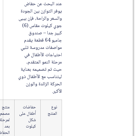
عند البحث عن حفاض
يوفر التوازن بين الجودة
والسعر والراحة، فإن بيبى
جوي كيلوت مقاس (6)
كبير جدا – صندوق
جامبو 64 قطعة يقدم
مواصفات مدروسة تلبي
احتياجات الأطفال في
مرحلة النمو المتقدم،
حيث تم تصميمه بعناية
ليتناسب مع الأطفال ذوي
الحركة الزائدة والوزن
الأكبر.
نوع
حفاضات
منتج
المنتج
أطفال على
مصمم
شكل
لمرحلة ما
كيلوت
بعد
الحفاضات