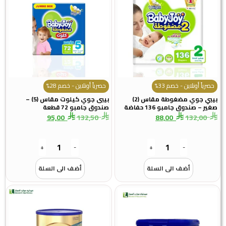
ً أونلاين - خصم 33%
حصرياً أونلاين - خصم 28%
بيبي جوي مضغوطة مقاس (2)
بيبى جوي كيلوت مقاس (5) –
 صندوق جامبو 136 حفاضة
صندوق جامبو 72 قطعة
95,00
132,50
88,00
132,
+
-
+
-
أضف الى السلة
أضف الى السلة