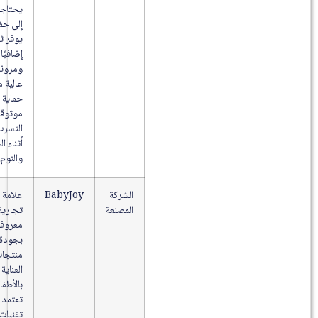
يحتاجون
إلى حفاض
يوفر ثباتًا
إضافيًا
ومرونة
عالية مع
حماية
موثوقة من
التسرب
أثناء الحركة
والنوم.
الشركة
BabyJoy
علامة
المصنعة
تجارية
معروفة
بجودة
منتجات
العناية
بالأطفال،
تعتمد على
تقنيات