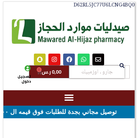
D62RL5JC77U6LCNG
0
0,00
ر.س
تسجيل
دخول
ت فوق قيمه ال ١٠٠ ريال - شحن مجاني لقيمه اكثر من ٢٩٩ ريال