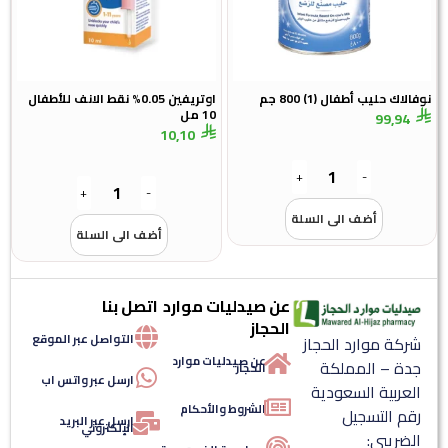
 حليب أطفال (1) 800 جم
اوتريفين 0.05% نقط الانف للأطفال
10 مل
99,
10,10
+
-
+
-
أضف الى السلة
أضف الى السلة
عن صيدليات موارد
اتصل بنا
الحجاز
التواصل عبر الموقع
ة موارد الحجاز
عن صيدليات موارد
 – المملكة
الحجاز
ارسل عبر واتس اب
ربية السعودية
الشروط والأحكام
 التسجيل
ارسل عبر البريد
الإلكتروني
ريبي: