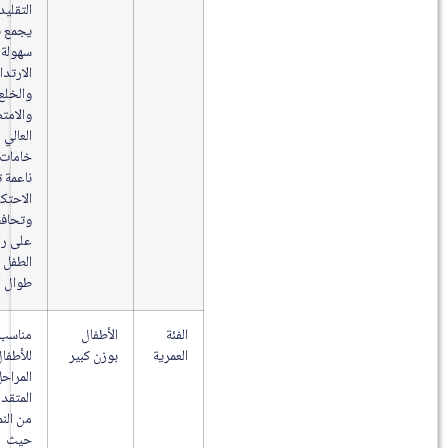
التقليدية،
يجمع بين
سهولة
الارتداء
والخلع
والامتصاص
العالي مع
خامات
ناعمة تقلل
الاحتكاك
وتحافظ
على راحة
الطفل
طوال اليوم.
الفئة
الأطفال
مناسب
العمرية
بوزن كبير
للأطفال في
المراحل
المتقدمة
من النمو،
حيث