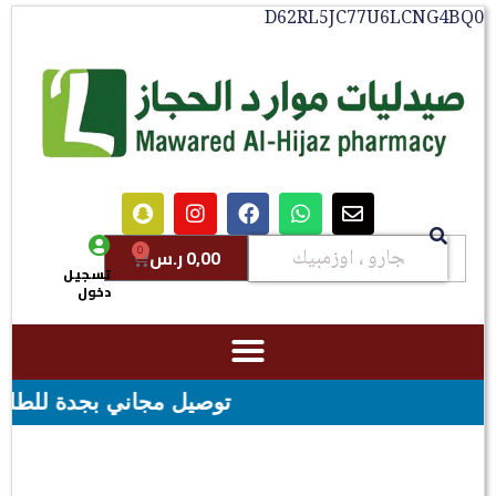
D62RL5JC77U6LCNG4BQ0
0
0,00
ر.س
تسجيل
دخول
توصيل مجاني بجدة للطلبات فوق قيمه ال ١٠٠ ريال - شحن مجاني لق