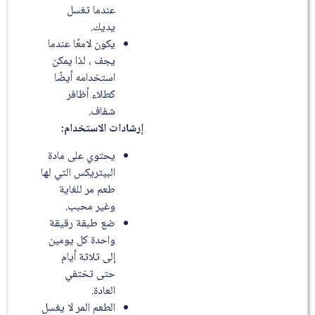
عندما تغسل
يديك.
يكون لامعًا عندما
يجف ، لذا يمكن
استخدامه أيضًا
كطلاء أظافر
شفاف.
إرشادات الاستخدام
:
يحتوي على مادة
البيتريكس التي لها
طعم مر للغاية
وغير محبب.
ضع طبقة رقيقة
واحدة كل يومين
إلى ثلاثة أيام
حتى تختفي
العادة.
الطعم المر لا يغسل