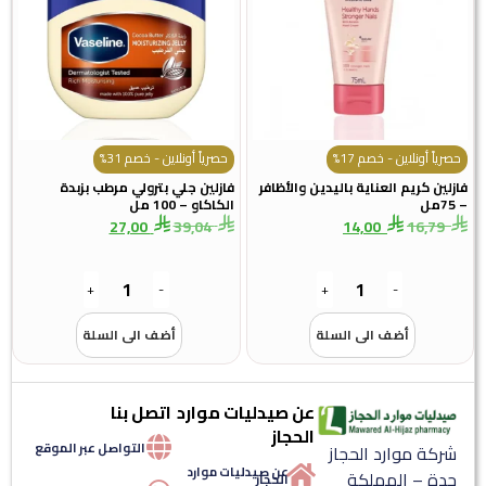
حصرياً أونلاين - خصم 17%
حصرياً أونلاين - خصم 31%
فازلين كريم العناية باليدين والأظافر
فازلين جلي بترولي مرطب بزبدة
– 75مل
الكاكاو – 100 مل
27,00
39,04
14,00
16,79
+
-
+
-
أضف الى السلة
أضف الى السلة
عن صيدليات موارد
اتصل بنا
الحجاز
التواصل عبر الموقع
شركة موارد الحجاز
عن صيدليات موارد
جدة – المملكة
الحجاز