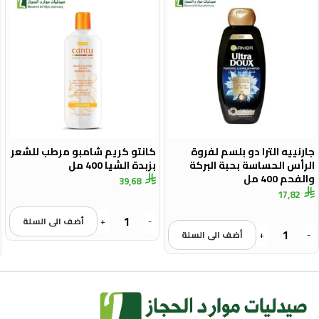
جارنييه الترا دو بلسم لفروة
كانتو كريم شامبو مرطب للشعر
الرأس الحساسة بحبة البركة
بزبدة الشيا 400 مل
والفحم 400 مل
39,68
17,82
-
+
أضف الى السلة
-
+
أضف الى السلة