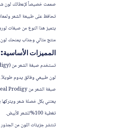
صممت خصيصاً لإعطائك لون شعر 
تحافظ على طبيعة الشعر ولمعانه
يتميز هذا النوع من صبغات لور
منتج مثالي وجذاب يمنحك لون م
المميزات الأساسية:
تستخدم صبغة الشعر من (Loreal Prodigy) قوة تقنية الزيوت المصغرة لتوزيع اللون بعمق داخل الشعر.
لون طبيعي وفائق يدوم طويلاً.
صبغة الشعر من Loreal Prodigy خالية من الأمونيا.
يعتني بكل خصلة شعر ويتركها ب
تغطية 100%للشعر الأبيض.
تنتشر جزيئات اللون من الجذور 