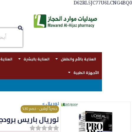
D62RL5JC77U6LCNG4BQ0
العناية بالأم والطفل
العناية بالبشرة
العناية
الأجهزة الطبية
توصيل مجاني بجدة للطلبات فوق قي
لوريال
>
حصرياً أونلاين - خصم 30%
لوريال باريس برودجي صبغة