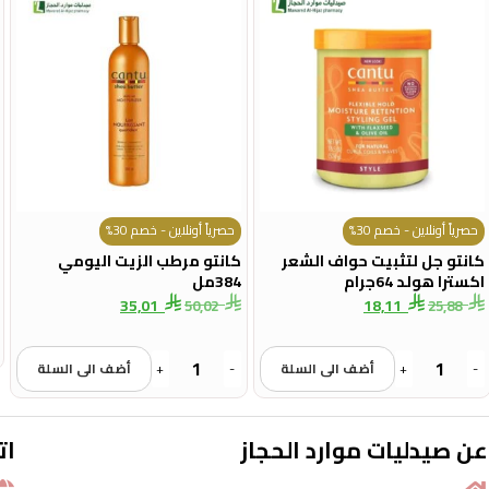
حصرياً أونلاين - خصم 30%
حصرياً أونلاين - خصم 30%
كانتو جل لتثبيت حواف الشعر
كانتو مرطب الزيت اليومي
اكسترا هولد 64جرام
384مل
35,01
18,11
50,02
25,88
-
+
أضف الى السلة
-
+
أضف الى السلة
عن صيدليات موارد الحجاز
ات