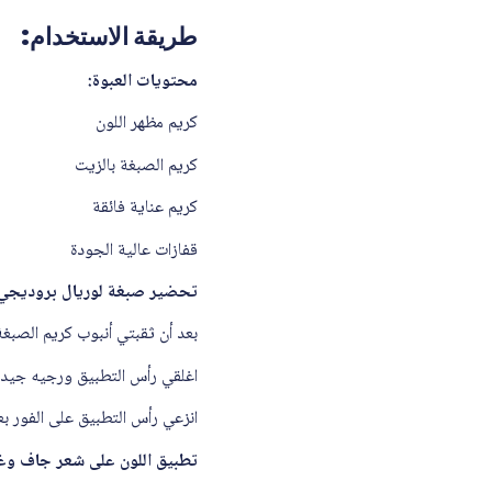
طريقة الاستخدام:
محتويات العبوة:
كريم مظهر اللون
كريم الصبغة بالزيت
كريم عناية فائقة
قفازات عالية الجودة
تحضير صبغة لوريال بروديجي 
بعد أن ثقبتي أنبوب كريم الصبغة
اغلقي رأس التطبيق ورجيه جيدا
انزعي رأس التطبيق على الفور بع
تطبيق اللون على شعر جاف وغير مغسول (شعر غير