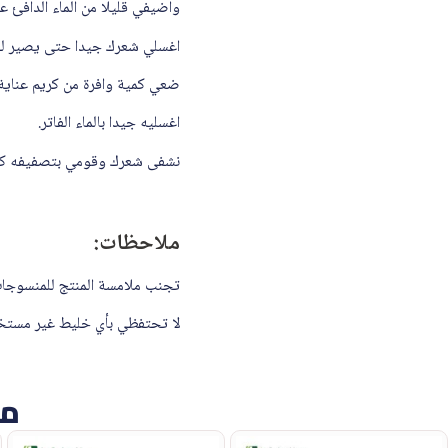
واضيفي قليلا من الماء الدافئ ع
اغسلي شعرك جيدا حتى يصير لون
ضعي كمية وافرة من كريم عناية (3) على كل شعرك لمدة 5 دقا
اغسليه جيدا بالماء الفاتر.
نشفى شعرك وقومي بتصفيفه كال
ملاحظات:
تجنب ملامسة المنتج للمنسوجات
لا تحتفظي بأي خليط غير مستخ
من