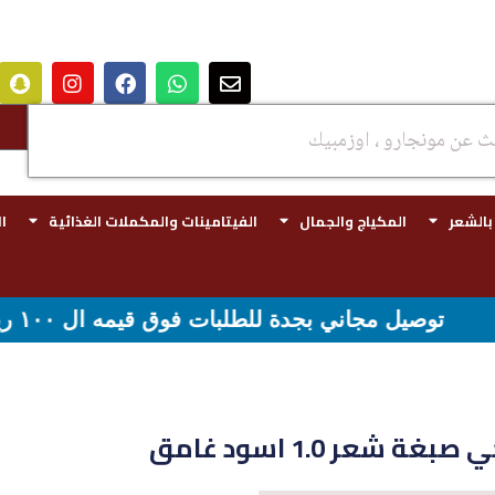
 بالشعر
المكياج والجمال
الفيتامينات والمكملات الغذائية
ا
مه ال ١٠٠ ريال - شحن مجاني لقيمه اكثر من ٢٩٩ ريال
 شعر 1.0 اسود غامق