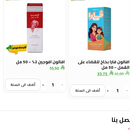
افالون فارا بخاخ للقضاء على
افالون افوجين 2% – 50 مل
القمل – 50 مل
55,50
33,75
45,00
-
+
أضف الى السلة
-
+
أضف الى السلة
صل بنا