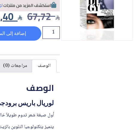
لو
استكشف المزيد من منتجات
,40
67,72
إضافة إلى الس
الوصف
مراجعات (0)
الوصف
لوريال باريس برودجي صب
أول صبغة شعر تدوم طويلاً خالية
يتميز يتكنولوجيا التلوين بالزي