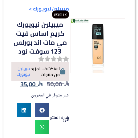
ميبيلين نيويورك
>
غير متوفر
ميبيلين نيويورك
كريم اساس فيت
مي مات اند بورلس
123 سوفت نود
ميبيلين
استكشف المزيد
نيويورك
من منتجات
35,00
50,00
غير متوفر في المخزون
شارك المنتج
على