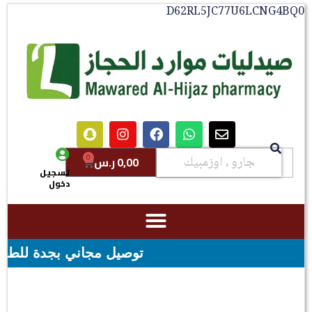
D62RL5JC77U6LCNG4BQ0
0
0,00
ر.س
تسجيل
دخول
توصيل مجاني بجدة للطلبات فوق قيمه ال ١٠٠ ريال - شحن مجاني 