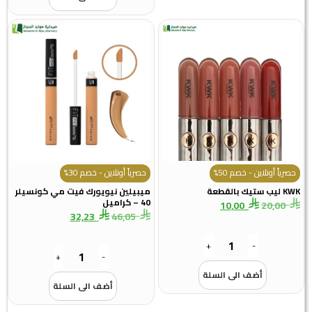
حصرياً أونلاين - خصم 50%
حصرياً أونلاين - خصم 30%
KWK ليب ستيك بالقطعة
ميبيلين نيويورك فيت مي كونسيلر
40 – كراميل
10,00
20,00
32,23
46,05
+
-
+
-
أضف الى السلة
أضف الى السلة