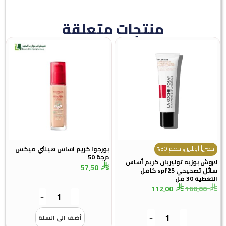
منتجات متعلقة
حصرياً أونلاين، خصم 30%
بورجوا كريم اساس هيلثي ميكس
درجة 50
لاروش بوزيه توليريان كريم أساس
57,50
سائل تصحيحي spf25 كامل
التغطية 30 مل
112,00
160,00
+
-
-
+
أضف الى السلة