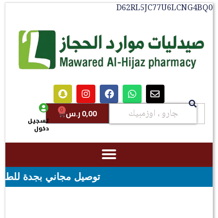
D62RL5JC77U6LCNG4BQ0
0
0,00
ر.س
تسجيل
دخول
توصيل مجاني بجدة للطلبات فوق قيمه ال ١٠٠ ريال - شحن مجاني 