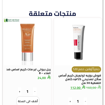
منتجات متعلقة
حصرياً أونلاين، خصم 30%
ريل بيوتي اير مات كريم اساس ضد
الماء – 8
لاروش بوزيه توليريان كريم أساس
24,00
سائل تصحيحي spf25 كامل
التغطية 30 مل
112,00
160,00
+
-
-
+
أضف الى السلة