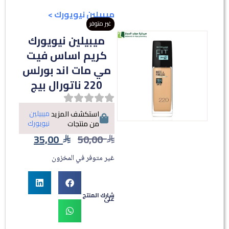
ميبيلين نيويورك
>
غير متوفر
ميبيلين نيويورك
كريم اساس فيت
مي مات اند بورلس
220 ناتورال بيج
ميبيلين
استكشف المزيد
نيويورك
من منتجات
35,00
50,00
غير متوفر في المخزون
شارك المنتج
على