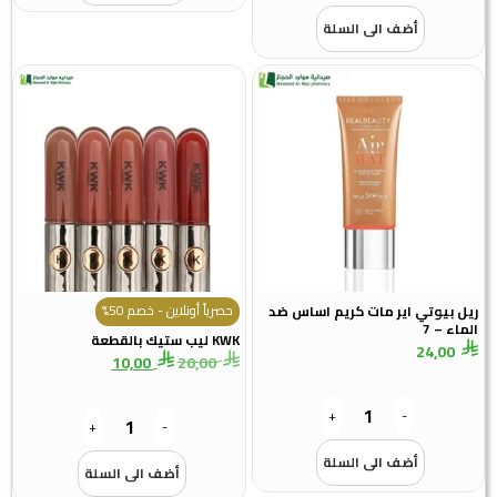
أضف الى السلة
حصرياً أونلاين - خصم 50%
ريل بيوتي اير مات كريم اساس ضد
الماء – 7
KWK ليب ستيك بالقطعة
24,00
10,00
20,00
+
-
+
-
أضف الى السلة
أضف الى السلة