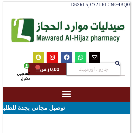
D62RL5JC77U6LCNG4BQ0
0
0,00
ر.س
تسجيل
دخول
توصيل مجاني بجدة للطلبات فوق قيمه ال ١٠٠ ريال - شحن مجاني لقيم