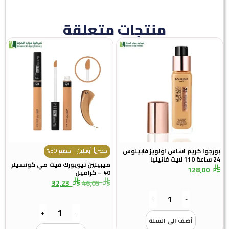
منتجات متعلقة
حصرياً أونلاين - خصم 30%
بورجوا كريم اساس اولويز فابيلوس
24 ساعة 110 لايت فانيليا
ميبيلين نيويورك فيت مي كونسيلر
128,00
40 – كراميل
32,23
46,05
+
-
+
-
أضف الى السلة