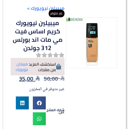
ميبيلين نيويورك
>
غير متوفر
ميبيلين نيويورك
كريم اساس فيت
مي مات اند بورلس
312 جولدن
ميبيلين
استكشف المزيد
نيويورك
من منتجات
35,00
50,00
غير متوفر في المخزون
شارك المنتج
على