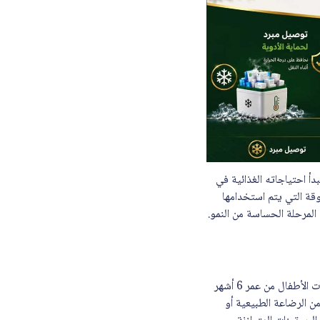
حل الغذائية التي يعتمد عليها نمو الطفل بعد عمر 6 أشهر، حيث تبدأ احتياجاته الغذائية في
وقة التي يتم استخدامها
المرحلة الحساسة من النمو.
نان اوبتي برو حليب أطفال (2) 400 جم – جديد يُعتبر من التركيبات المتطورة المصممة خصيصاً لتلبية احتياجات الأطفال من عمر 6 أشهر
من الرضاعة الطبيعية أو