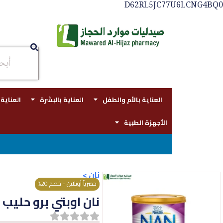
D62RL5JC77U6LCNG4BQ0
العناية بالأم والطفل
العناية بالبشرة
العناية
الأجهزة الطبية
توصيل مجاني بجدة للطلبات فوق قيمه ال ١٠٠ ريال
نان
>
حصرياً أونلاين - خصم 20%
نان اوبتي برو حليب أطفال (2) 0