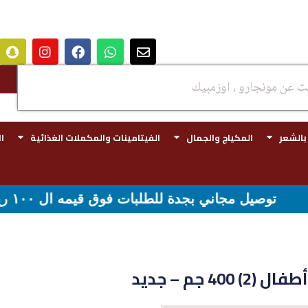
 بالشعر
المكياج والجمال
الفيتامينات والمكملات الغذائية
ا
 - شحن مجاني لقيمه اكثر من ٢٩٩ ريال
40 جم – جديد