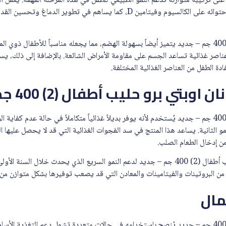
ى تركيبة متوازنة تدعم النمو الطبيعي للطفل في هذه المرحلة المهمة. يعمل الم
الصحي للعظام والأسنان بفضل احتوائه على الكالسيوم وفيتامين D، كما يساهم في تطو
نان اوبتي برو حليب أطفال (2) 400 جم – جديد يتميز أيضاً بسهولة الهضم، مما يجعله مناسباً للأطفا
عناصر غذائية تساعد الجسم على مقاومة الأمراض الشائعة. بالإضافة إلى ذلك، 
دة الطفل من العناصر الغذائية المختلفة.
تي برو حليب أطفال (2) 400 جم – جديد
نان اوبتي برو حليب أطفال (2) 400 جم – جديد يُستخدم لأنه يوفر بديلاً غذائياً متكاملاً في حالة عدم
و الثانية. يساعد هذا المنتج في سد الفجوات الغذائية التي قد لا يحصل عليها ا
ن إدخال الطعام الصلب.
كما يُستخدم نان اوبتي برو حليب أطفال (2) 400 جم – جديد لدعم النمو السريع الذي يحدث خل
ن البروتينات والفيتامينات والمعادن التي قد يصعب توفيرها بشكل متوازن من ا
مال