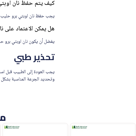
كيف يتم حفظ نان اوبتي برو حليب
يجب حفظ نان اوبتي برو حليب أطفال (2) 400 جم – جديد في مكان بارد وجاف وإغلاق العبوة جيداً بعد الا
هل يمكن الاعتماد على نان اوبتي برو حليب أطف
يفضل أن يكون نان اوبتي برو حليب أطفال (2) 400 جم – جديد مكملًا وليس بديلاً كاملاً للرضاعة ال
تحذير طبي
يجب العودة إلى الطبيب قبل است
وتحديد الجرعة المناسبة بشكل 
من