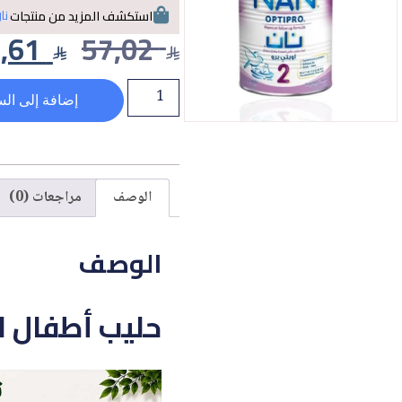
نا
استكشف المزيد من منتجات
,61
57,02
إضافة إلى الس
الوصف
مراجعات (0)
الوصف
حليب أطفال المرحلة