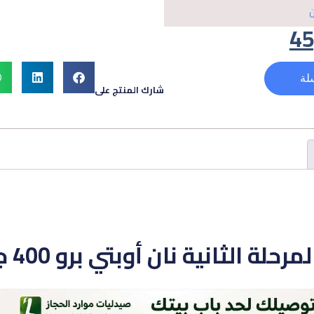
ن
45
لة
شارك المنتج على
 الثانية نان أوبتي برو 400 جم – جديد