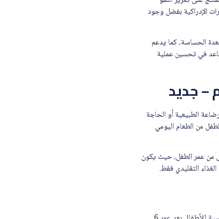
نتج على تعزيز النمو
ير الدماغ وتحسين القدرات الإدراكية بفضل وجود
ل ذوي المعدة الحساسة، كما يدعم
يساعد في تحسين عملية
 كفاية الرضاعة الطبيعية أو الحاجة
لطفل من الطعام اليومي
ال السنة الأولى من عمر الطفل، حيث يكون
لغذاء التقليدي فقط.
نان اوبتي برو حليب أطفال (2) 400 جم – جديد يُنصح باستخدامه في حالات متعددة تشمل دعم التغذية الأساسية للأطفال بعد عمر 6