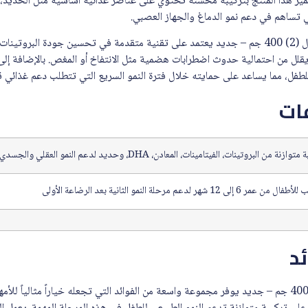
يتميز هذا المنتج بتركيبة محسنة تحتوي على عناصر غذائية أساسية مثل الحديد، ال
ي تساهم في دعم نمو الدماغ والجهاز العصبي.
كما أن نان اوبتي برو حليب أطفال (2) 400 جم – جديد يعتمد على تقنية متقدمة في تحسين جودة
يقلل من احتمالية حدوث اضطرابات هضمية مثل الانتفاخ أو المغص. بالإضافة إل
للطفل، مما يساعد على حمايته خلال فترة النمو السريع التي تتطلب دعم غذائي 
ات
وازنة من البروتينات، الفيتامينات، المعادن، DHA، وحديد لدعم النمو العقلي والجسدي
 عمر 6 إلى 12 شهر لدعم مرحلة النمو الثانية بعد الرضاعة الأولى
ئد
نان اوبتي برو حليب أطفال (2) 400 جم – جديد يوفر مجموعة واسعة من الفوائد التي تجعله خياراً مثالي