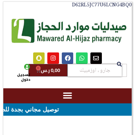
D62RL5JC77U6LCNG4BQ0
0
0,00
ر.س
تسجيل
دخول
توصيل مجاني بجدة للطلبات فوق قيمه ال ١٠٠ ريال - شحن مج