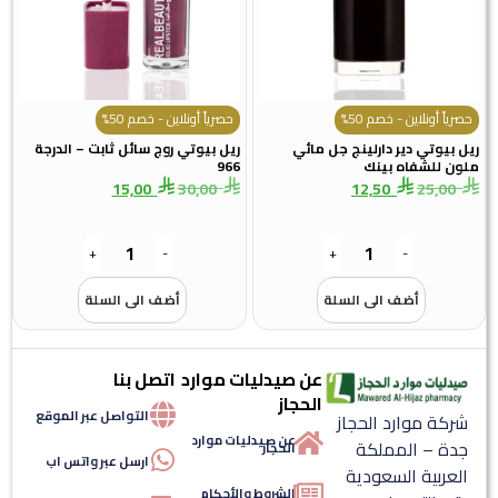
حصرياً أونلاين - خصم 50%
حصرياً أونلاين - خصم 50%
ريل بيوتي دير دارلينج جل مائي
ريل بيوتي روج سائل ثابت – الدرجة
ملون للشفاه بينك
966
15,00
30,00
12,50
25,00
+
-
+
-
أضف الى السلة
أضف الى السلة
عن صيدليات موارد
اتصل بنا
الحجاز
التواصل عبر الموقع
شركة موارد الحجاز
عن صيدليات موارد
جدة – المملكة
الحجاز
ارسل عبر واتس اب
العربية السعودية
الشروط والأحكام