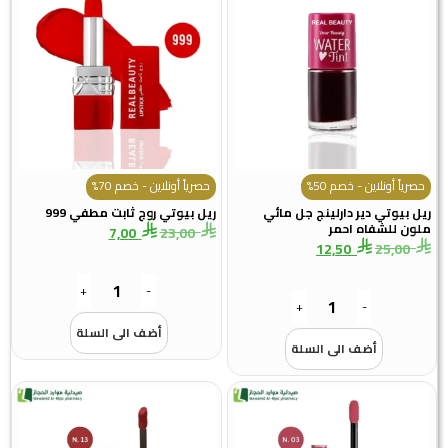
حصرياً أونلاين - خصم 50%
حصرياً أونلاين - خصم 70%
ريل بيوتي دير دارلينج جل مائي
ريل بيوتي روج ثابت مطفي 999
ملون للشفاه احمر
7,00
23,00
12,50
25,00
+
-
+
-
أضف الى السلة
أضف الى السلة