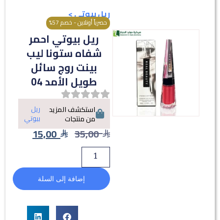
ريل بيوتي
>
حصرياً أونلاين - خصم 57%
ريل بيوتي احمر
شفاه ستونا ليب
بينت روج سائل
طويل الأمد 04
ريل
استكشف المزيد
بيوتي
من منتجات
15,00
35,00
إضافة إلى السلة