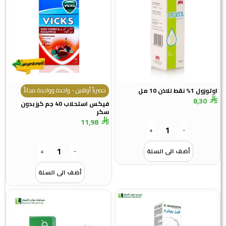
حصرياً أونلاين - واحدة وواحدة مجاناً
اوتوزول 1% نقط للاذن 10 مل
8,30
فيكس استحلاب 40 جم كرز بدون
سكر
11,98
+
-
أضف الى السلة
-
+
أضف الى السلة