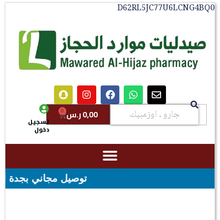
D62RL5JC77U6LCNG4BQ0
0
0,00
ر.س
تسجيل
دخول
توصيل مجاني بجدة للطلبات فوق قيمه ال ١٠٠ ريال - شح