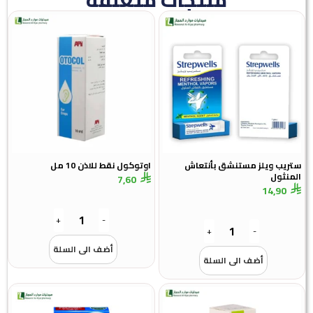
ستريب ويلز مستنشق بأنتعاش
اوتوكول نقط للاذن 10 مل
المنثول
7,60
14,90
+
-
+
-
أضف الى السلة
أضف الى السلة