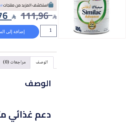
سي
استكشف المزيد من منتجات
76
111,96
إضافة إلى الس
الوصف
مراجعات (0)
الوصف
دعم غذائي متك