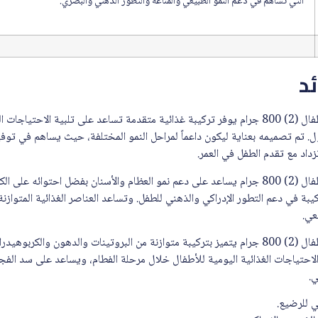
التي تساهم في دعم النمو الطبيعي والمناعة والتطور الذهني والبصري.
ئد
سيميلاك ادفانس جولد حليب اطفال (2) 800 جرام يوفر تركيبة غذائية متقدمة تساعد على تلبية الاح
ل. تم تصميمه بعناية ليكون داعماً لمراحل النمو المختلفة، حيث يساهم في توفير
زداد مع تقدم الطفل في العمر.
سيميلاك ادفانس جولد حليب اطفال (2) 800 جرام يساعد على دعم نمو العظام والأسنان بفضل احتوا
بة في دعم التطور الإدراكي والذهني للطفل. وتساعد العناصر الغذائية المتوازن
عي.
سيميلاك ادفانس جولد حليب اطفال (2) 800 جرام يتميز بتركيبة متوازنة من البروتينات والدهون وا
احتياجات الغذائية اليومية للأطفال خلال مرحلة الفطام، ويساعد على سد الفجو
ي.
ي للرضيع.