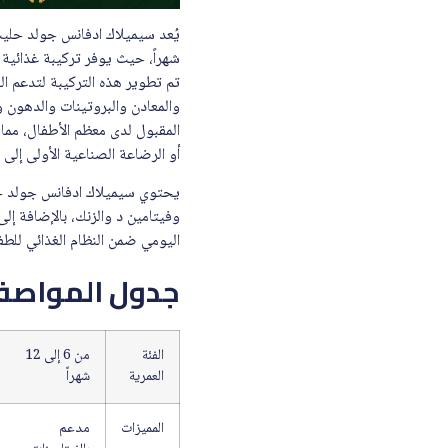
شهراً، حيث يوفر تركيبة غذائية 
تم تطوير هذه التركيبة لتدعم ال
والمعادن والبروتينات والدهون و
المقبول لدى معظم الأطفال، مما ي
أو الرضاعة الصناعية الأولى إلى ا
وفيتامين د والزنك، بالإضافة إل
اليومي ضمن النظام الغذائي للطفل
جدول المواصف
الفئة
من 6 إلى 12
العمرية
شهراً
المميزات
مدعم