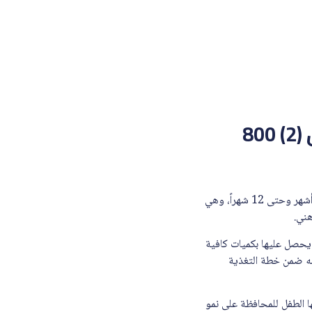
لماذا تستخدم سيميلاك ادفانس جولد حليب اطفال (2) 800
سيميلاك ادفانس جولد حليب اطفال (2) 800 جرام يُستخدم لتوفير تغذية داعمة ومتوازنة للأطفال من عمر 6 أشهر وحتى 12 شهراً، وهي
هني.
ة التي قد لا يحصل عليها بكميات كافية
امه ضمن خطة التغذية
 التي يحتاجها الطفل للمحافظة على نمو