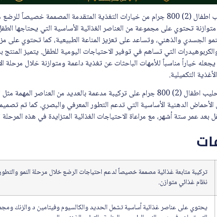
متوازنة تحتوي على مجموعة من العناصر الغذائية الأساسية التي يحتاجها الطفل
نمو الجسدي والذهني، وتساعد على تعزيز المناعة الطبيعية، كما تحتوي على مزي
الكربوهيدرات التي تساهم في توفير الاحتياجات اليومية للطفل. يتميز المنتج 
جعله خياراً مناسباً للأمهات الباحثات عن تغذية داعمة ومتوازنة خلال مرحلة ال
لأغذية التكميلية.
يحتوي سيميلاك ادفانس جولد حليب اطفال (2) 800 جرام على تركيبة مدعمة بالعديد من العناصر 
ى الأحماض الدهنية الأساسية التي تدعم التطور المعرفي والبصري. كما تم تصميمه
 بعد عمر ستة أشهر، مع مراعاة الاحتياجات الغذائية المتزايدة في هذه المرحلة ا
ات
تركيبة متابعة غذائية مصممة خصيصاً لدعم احتياجات الرضع خلال مرحلة النمو والتطو
نظام غذائي متوازن.
يحتوي على عناصر غذائية أساسية تشمل الحديد والكالسيوم وفيتامين د والزنك ومجمو