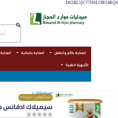
D62RL5JC77U6LCNG4BQ0
العناية بالأم والطفل
العناية بالبشرة
العناية
الأجهزة الطبية
توصيل مجاني بجدة للطلبات فوق قيمه ال ١٠٠ ريال - شحن مجا
سيميلاك
>
حصرياً أونلاين - خصم 10%
سيميلاك ادفانس جولد حلي