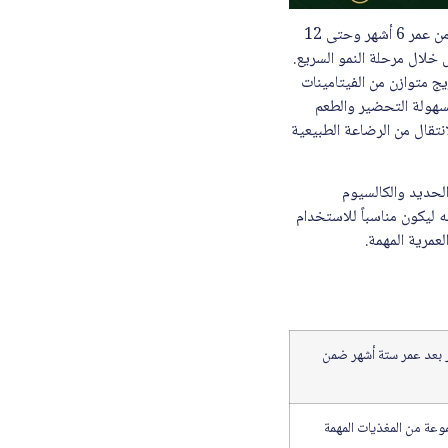
يُعد سيميلاك ادفانس جولد حليب اطفال (2) 800 جرام من خيارات التغذية المتقدمة المصممة خصيصاً للرضع من عمر 6 أشهر وحتى 12
 خلال مرحلة النمو السريع.
ج متوازن من الفيتامينات
بسهولة التحضير والطعم
انتقال من الرضاعة الطبيعية
المهمة مثل الحديد والكالسيوم
 ليكون مناسباً للاستخدام
لعمرية المهمة.
ر بعد عمر ستة أشهر ضمن
عة من المغذيات المهمة