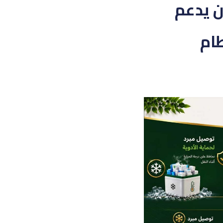
وازن يدعم
طام