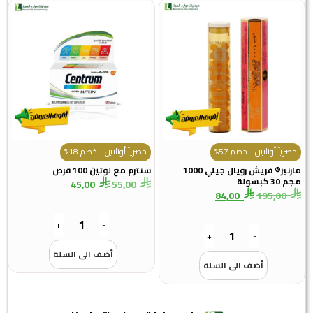
حصرياً أونلاين - خصم 57%
حصرياً أونلاين - خصم 18%
مارنيز® فريش رويال جيلي 1000
سنترم مع لوتين 100 قرص
مجم 30 كبسولة
45,00
55,00
84,00
195,00
+
-
+
-
أضف الى السلة
أضف الى السلة