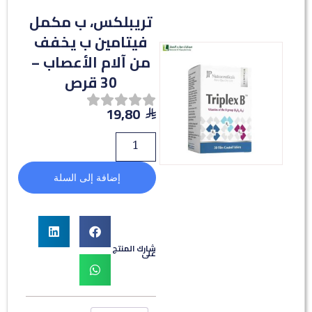
تريبلكس، ب مكمل
فيتامين ب يخفف
من آلام الأعصاب –
30 قرص
19,80
إضافة إلى السلة
شارك المنتج
على