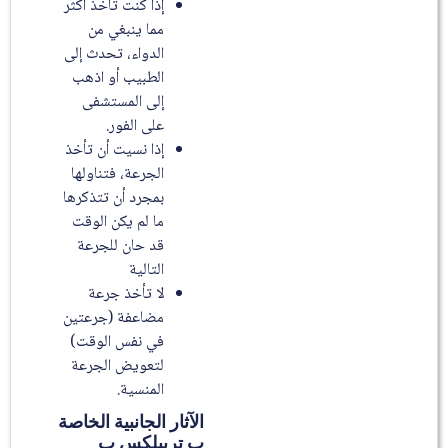
إذا كنت تأخذ أكثر
مما ينبغي من
الدواء، تحدث إلى
الطبيب أو اذهب
إلى المستشفى
على الفور.
إذا نسيت أن تأخذ
الجرعة، فتناولها
بمجرد أن تتذكرها
ما لم يكن الوقت
قد حان للجرعة
التالية
لا تأخذ جرعة
مضاعفة (جرعتين
في نفس الوقت)
لتعويض الجرعة
المنسية.
الآثار الجانبية الخاصة
ب تريبلكس ب