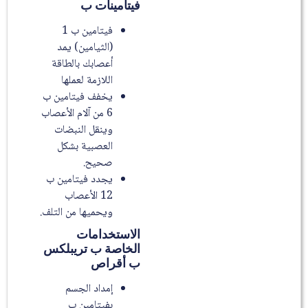
فيتامينات ب
فيتامين ب 1
(الثيامين) يمد
أعصابك بالطاقة
اللازمة لعملها
يخفف فيتامين ب
6 من آلام الأعصاب
وينقل النبضات
العصبية بشكل
صحيح.
يجدد فيتامين ب
12 الأعصاب
ويحميها من التلف.
الاستخدامات
الخاصة ب تريبلكس
ب أقراص
إمداد الجسم
بفيتامين ب