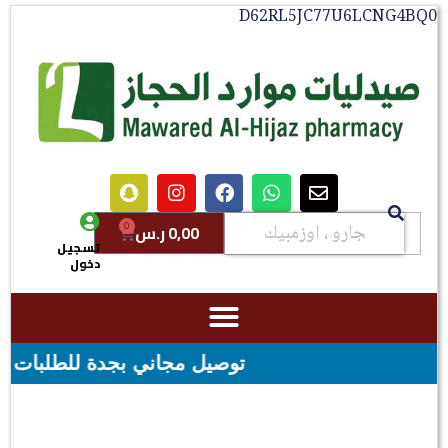
D62RL5JC77U6LCNG4BQ0
0
0,00
ر.س
تسجيل
دخول
توصيل مجاني بجدة للطلبات فوق قيمه ال ١٠٠ ريال - شحن مجاني لقيمه اكثر من 