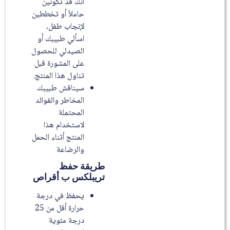
أنك قد تكونين
حاملاً أو تخططين
لإنجاب طفل،
اسألي طبيبك أو
الصيدلي للحصول
على المشورة قبل
تناول هذا المنتج.
سيناقش طبيبك
المخاطر والفوائد
المحتملة
لاستخدام هذا
المنتج أثناء الحمل
والرضاعة
طريقة حفظ
تريبلكس ب أقراص
يحفظ في درجة
حرارة أقل من 25
درجة مئوية