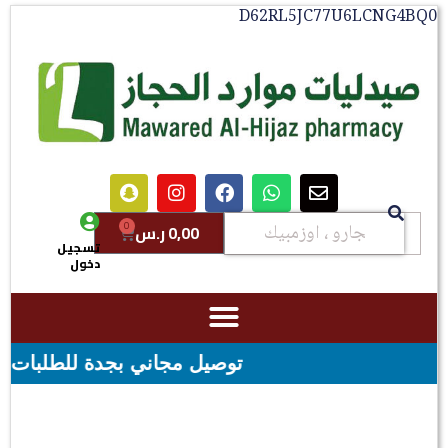
D62RL5JC77U6LCNG4BQ0
0
0,00
ر.س
تسجيل
دخول
توصيل مجاني بجدة للطلبات فوق قيمه ال ١٠٠ ريال - شحن مجاني لقيمه اكثر من