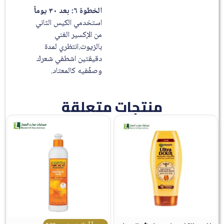
الخطوة ٦: بعد ٣٠ يوماً
استخدمي الكيس الثاني
من الإكسير الغني
بالزيوت.انتظري لمدة
دقيقتين اشطفي شعرك
وصفّفيه كالمعتاد.
منتجات متعلقة