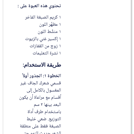
تحتوي هذه العبوة على :
١ كريم الصبغة الفاخر
١ مظهّر اللون
١ منشّط اللون
١ إكسير غني بالزيوت
١ زوج من القفازات
١ نشرة التعليمات
طريقة الاستخدام:
الخطوة ١: الجذور أولاً
قسمي شعرك الجاف غير
المغسول بالكامل إلى
أقسام مع مراعاة أن يكون
البعد بينها ٢ سم
باستخدام طرف أداة
التوزيع. ضعي خليط
الصبغة فقط على منطقة
الشعر حديث النمو حتى