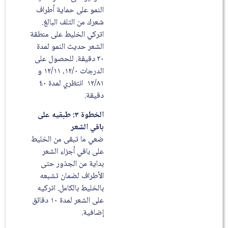
النمو على حماية أطراف
شعرك من التلف البالغ.
اتركي الخليط على منطقة
الشعر حديث النمو لمدة
٣٠ دقيقة. للحصول على
الدرجات ١٢/٠، ١٢/١١ و
١٢/٨١ انتظري لمدة ٤٠
دقيقة.
الخطوة ٣: طبقيه على
باقي الشعر
ضعي ما تبقى من الخليط
على باقي أجزاء الشعر
بداية من الجذور حتى
الأطراف لضمان تشبعه
بالخليط بالكامل. اتركيه
على الشعر لمدة ١٠ دقائق
إضافية.