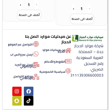
+
-
+
-
أضف الى السلة
أضف الى السلة
عن صيدليات موارد
اتصل بنا
الحجاز
التواصل عبر الموقع
شركة موارد الحجاز
عن صيدليات موارد
جدة – المملكة
الحجاز
ارسل عبر واتس اب
العربية السعودية
الشروط والأحكام
رقم التسجيل
ارسل عبر البريد
الإلكتروني
الضريبي:
سياسية الخصوصية
311139306600003
مواقع التواصل
الإجتماعي