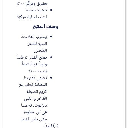
مشرق ومركّز ١٠٠٪
تقنية مضادة
للتلف لعناية مركّزة
وصف المنتج
يحارب العلامات
السبع للشعر
المتضرّر
يمنح الشعر ترطيباً
ولوناً قويّاً لامعاً
بنسبة ١٠٠٪؜
تضفي تقنيتنا
المضادة للتلف مع
كريم الصبغة
الفاخر و الغني
بالزيوت، ترطيباً
في كل خطوة؛
حتى يظل الشعر
(١) لامعاً،