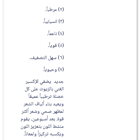
(٢) مرطباً،
(٣) انسيابياً،
(٤) ناعماً،
(٥) قوياً،
(٦) سهل التصفيف،
(٧) وحيوياً.
جديد يضفي الإكسير
الغني بالزيوت على كل
خصلة ترطيباً عميقاً
ويعيد بناء ألياف الشعر
لمظهر صحي وشعر أكثر
قوة. بعد أسبوعين، يقوم
منشط اللون بتعزيز اللون
ويكسبه تركيزاً ولمعاناً.