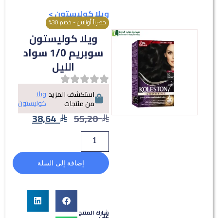
ويلا كوليستون
>
حصرياً أونلاين - خصم 30%
ويلا كوليستون
سوبريم 1/0 سواد
الليل
ويلا
استكشف المزيد
كوليستون
من منتجات
38,64
55,20
إضافة إلى السلة
شارك المنتج
على