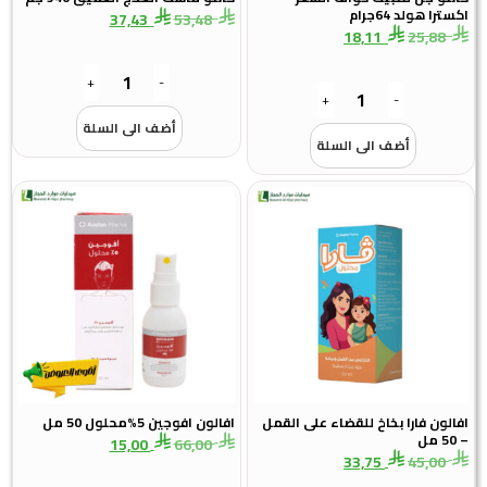
اكسترا هولد 64جرام
37,43
53,48
18,11
25,88
+
-
+
-
أضف الى السلة
أضف الى السلة
افالون فارا بخاخ للقضاء على القمل
افالون افوجين 5%محلول 50 مل
– 50 مل
15,00
66,00
33,75
45,00