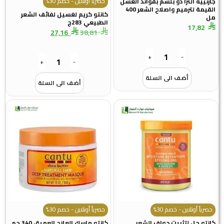
حصرياً أونلاين - خصم 30%
جارنييه الترا دو بلسم بفوائد العسل
القيمة لترميم واصلاح الشعر 400
كانتو كريم لغسيل لفائف الشعر
مل
الطبيعي 283ج
17,82
27,16
38,81
+
-
+
-
أضف الى السلة
أضف الى السلة
حصرياً أونلاين - خصم 30%
حصرياً أونلاين - خصم 30%
كانتو جل لتثبيت حواف الشعر
كانتو ماسك العلاج العميق 340 جم