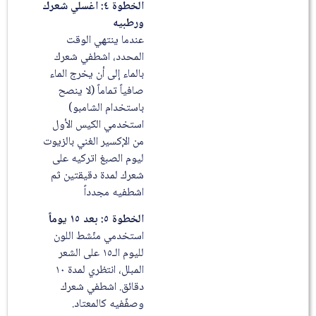
الخطوة ٤: اغسلي شعرك
ورطبيه
عندما ينتهي الوقت
المحدد، اشطفي شعرك
بالماء إلى أن يخرج الماء
صافياً تماماً (لا ينصح
باستخدام الشامبو)
استخدمي الكيس الأول
من الإكسير الغني بالزيوت
ليوم الصبغ اتركيه على
شعرك لمدة دقيقتين ثم
اشطفيه مجدداً
الخطوة ٥: بعد ١٥ يوماً
استخدمي منّشط اللون
لليوم الـ١٥ على الشعر
المبلل، انتظري لمدة ١٠
دقائق. اشطفي شعرك
وصفّفيه كالمعتاد.