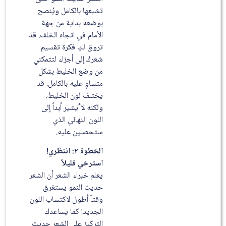
تشبعها بالكامل ويُنصح
بوضعه بداية من جهة
الأمام في اتجاه الخلف. قد
تروق لكِ فكرة تقسيم
شعرك إلى أجزاء لتتمكني
من وضع الخليط بشكل
متساوٍ عليه بالكامل. قد
يختلف لون الخليط،
ولكنه لا ُيشير أبداً إلى
اللون النهائي الذي
ستحصلين عليه.
الخطوة ٢: انتظري!
استرخي قليلاً
يعلم خبراء الشعر أن الشعر
حديث النمو يستغرق
وقتاً أطول لاكتساب اللون
الجديد! كما يساعدك
التركيز على الشعر حديث