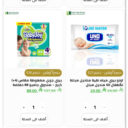
اً أونلاين - خصم 23%
حصرياً أونلاين - خصم 36%
 بيبي مياه نقية مناديل مبللة
بيبي جوي مضغوطة مقاس (4+)
منديل مبلل
كبير – صندوق جامبو 88 حفاضة
88,00
137,92
20,00
26,0
+
-
+
-
أضف الى السلة
أضف الى السلة