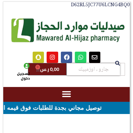
D62RL5JC77U6LCNG4
0
0,00
ر.س
تسجيل
دخول
دة للطلبات فوق قيمه ال ١٠٠ ريال - شحن مجاني لقيمه اكثر من ٢٩٩ ريال