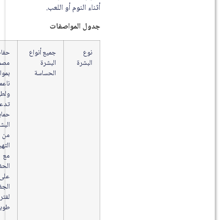
أثناء النوم أو اللعب.
جدول المواصفات
نوع
جميع أنواع
حفاضات
البشرة
البشرة
مصممة
الحساسة
بمواد
ناعمة
ولطيفة
تدعم
حماية
البشرة
من
التهيج
مع
الحفاظ
على
الجفاف
لفترات
طويلة.