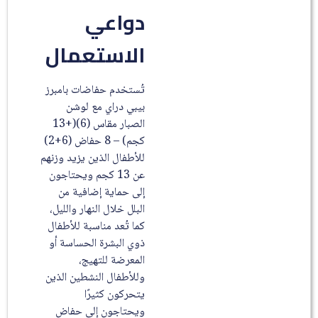
دواعي
الاستعمال
تُستخدم حفاضات بامبرز
بيبي دراي مع لوشن
الصبار مقاس (6)(+13
كجم) – 8 حفاض (6+2)
للأطفال الذين يزيد وزنهم
عن 13 كجم ويحتاجون
إلى حماية إضافية من
البلل خلال النهار والليل،
كما تُعد مناسبة للأطفال
ذوي البشرة الحساسة أو
المعرضة للتهيج،
وللأطفال النشطين الذين
يتحركون كثيرًا
ويحتاجون إلى حفاض