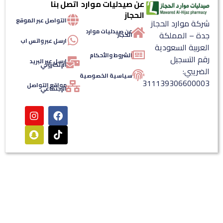
عن صيدليات موارد
اتصل بنا
الحجاز
التواصل عبر الموقع
كة موارد الحجاز
عن صيدليات موارد
ة – المملكة
الحجاز
ارسل عبر واتس اب
عربية السعودية
الشروط والأحكام
م التسجيل
ارسل عبر البريد
الإلكتروني
ضريبي:
سياسية الخصوصية
3111393066000
مواقع التواصل
الإجتماعي