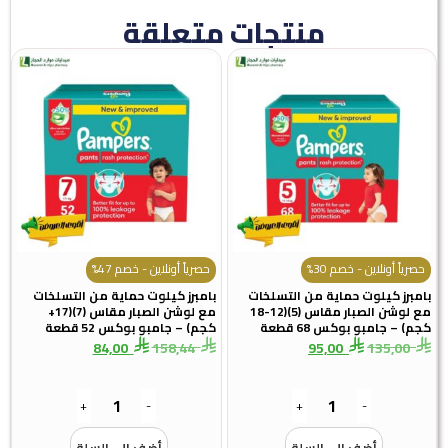
منتجات متعلقة
اً أونلاين - خصم 30%
حصرياً أونلاين - خصم 47%
رز كيلوت حماية من التسلخات
بامبرز كيلوت حماية من التسلخات
مع لوشن الصبار مقاس (5)(12-18
مع لوشن الصبار مقاس (7)(17+
– جامبو بوكس 68 قطعة
كجم) – جامبو بوكس 52 قطعة
84,00
158,44
95,00
135,0
+
-
+
-
أضف الى السلة
أضف الى السلة