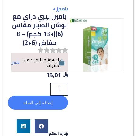
بامبرز
>
بامبرز بيبي دراي مع
لوشن الصبار مقاس
(6)(+13 كجم) – 8
حفاض (6+2)
استكشف المزيد من
بامبرز
منتجات
15,01
إضافة إلى السلة
شارك المنتج
على