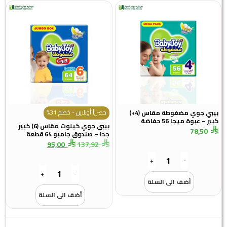
حصرياً أونلاين - خصم 31%
بيبي جوي مضغوطة مقاس (4+)
 عبوة ميجا 56 حفاضة
بيبى جوي كيلوت مقاس (6) كبير
78,5
جدا – صندوق جامبو 64 قطعة
95,00
137,92
+
-
+
-
أضف الى السلة
أضف الى السلة