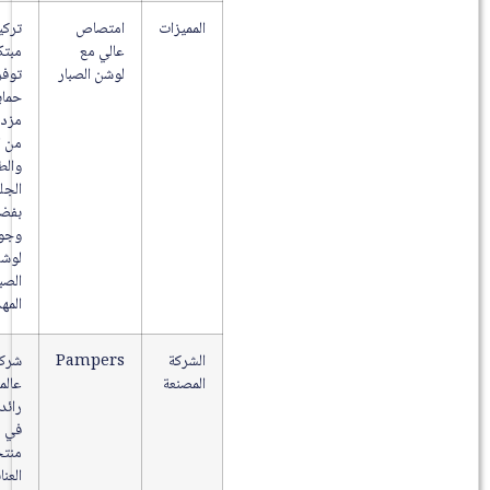
المميزات
امتصاص
تركيبة
عالي مع
مبتكرة
لوشن الصبار
توفر
حماية
مزدوجة
من البلل
والطفح
الجلدي
بفضل
وجود
لوشن
الصبار
المهدئ.
الشركة
Pampers
شركة
المصنعة
عالمية
رائدة
في
منتجات
العناية