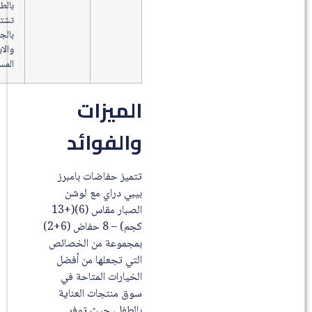
بالطفل
تشتهر
بالجودة
والابتكار
المستمر.
الميزات
والفوائد
تتميز حفاضات بامبرز
بيبي دراي مع لوشن
الصبار مقاس (6)(+13
كجم) – 8 حفاض (6+2)
بمجموعة من الخصائص
التي تجعلها من أفضل
الخيارات المتاحة في
سوق منتجات العناية
بالطفل، حيث توفر