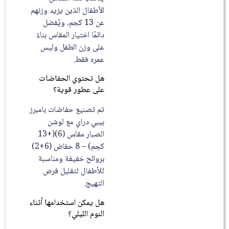
الأطفال الذين يزيد وزنهم
عن 13 كجم، ويُفضل
دائمًا اختيار المقاس بناءً
على وزن الطفل وليس
عمره فقط.
هل تحتوي الحفاضات
على عطور قوية؟
تم تصنيع حفاضات بامبرز
بيبي دراي مع لوشن
الصبار مقاس (6)(+13
كجم) – 8 حفاض (6+2)
بروائح خفيفة ومناسبة
للأطفال لتقليل فرص
التهيج.
هل يمكن استخدامها أثناء
النوم الليلي؟